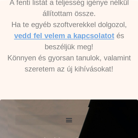
A fenti listát a teljesség igénye nélkül
állítottam össze.
Ha te egyéb szoftverekkel dolgozol,
vedd fel velem a kapcsolatot
és
beszéljük meg!
Könnyen és gyorsan tanulok, valamint
szeretem az új kihívásokat!