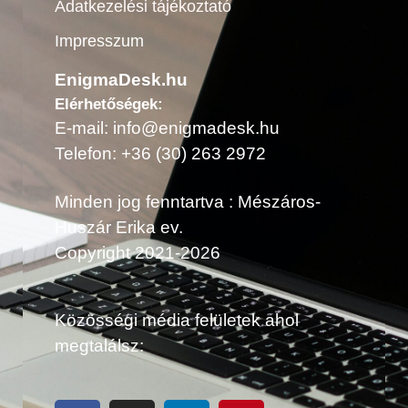
Adatkezelési tájékoztató
Impresszum
EnigmaDesk.hu
Elérhetőségek:
E-mail: info@enigmadesk.hu
Telefon: +36 (30) 263 2972
Minden jog fenntartva : Mészáros-
Huszár Erika ev.
Copyright 2021-2026
Közösségi média felületek ahol
megtalálsz: