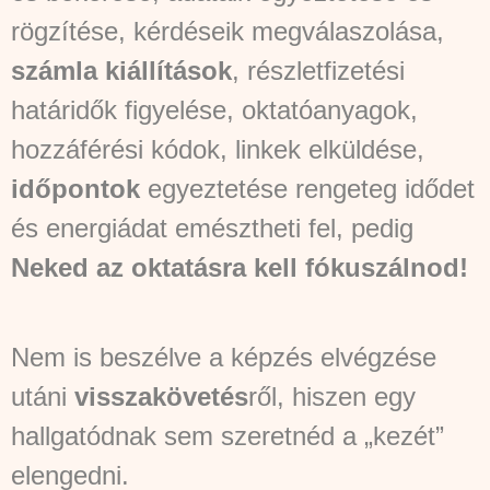
rögzítése, kérdéseik megválaszolása,
számla kiállítások
, részletfizetési
határidők figyelése, oktatóanyagok,
hozzáférési kódok, linkek elküldése,
időpontok
egyeztetése rengeteg idődet
és energiádat emésztheti fel, pedig
Neked az oktatásra kell fókuszálnod!
Nem is beszélve a képzés elvégzése
utáni
visszakövetés
ről, hiszen egy
hallgatódnak sem szeretnéd a „kezét”
elengedni.