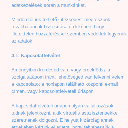
adatkezelések során a munkánkat.
Minden tőlünk telhető intézkedést megteszünk
továbbá annak biztosítása érdekében, hogy
illetéktelen hozzáféréssel szemben védettek legyenek
az adatok.
4.1. Kapcsolatfelvétel
Amennyiben kérdésed van, vagy érdeklődsz a
szolgáltatásom iránt, lehetőséged van felvenni velem
a kapcsolatot a honlapon található központi e-mail
címen, vagy kapcsolatfelvételi űrlapon.
A kapcsolatfelvételi űrlapon olyan vállalkozások
tudnak jelentkezni, akik virtuális asszisztensekkel
szeretnének dolgozni. E helyütt kizárólag annak
érdekében kérünk el adatot, hogy felvehessük a