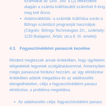
számlákat az Sztv. 169. § (2) bekezdése
alapján a számla kiállításától számított 8 évig
meg kell őrizni.
Adattovábbítás:
a számlák kiállítása során a
Billingo számlázó programját használjuk.
(Cégnév: Billingo Technologies Zrt., székhely:
1133 Budapest, Árbóc utca 6. III. emelet)
4.3. Fogyasztóvédelmi panaszok kezelése
Mindent megteszek annak érdekében, hogy ügyfeleim
elégedettek legyenek szolgáltatásommal. Amennyiben
mégis panasszal fordulsz hozzám, az ügy elintézése
érdekében adatok megadása és az adatkezelés
elengedhetetlen, célja a fogyasztóvédelmi panasz
elintézése, a probléma megoldása.
Az adatkezelés célja:
fogyasztóvédelmi panasz