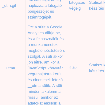
látogatás
Statiszti
_utm.gif
naplózza a látogató
végéig
készítés
böngészőjét és
számítógépét.
Ezt a sütit a Google
Analytics állítja be,
és a felhasználók és
a munkamenetek
megkülönböztetésére
szolgál. A süti akkor
jön létre, amikor a
Statiszti
__utma
JavaScript könyvtár
2 év
készítés
végrehajtásra kerül,
és nincsenek létező
__utma sütik. A süti
minden alkalommal
frissül, amikor az
adatokat elküldik a