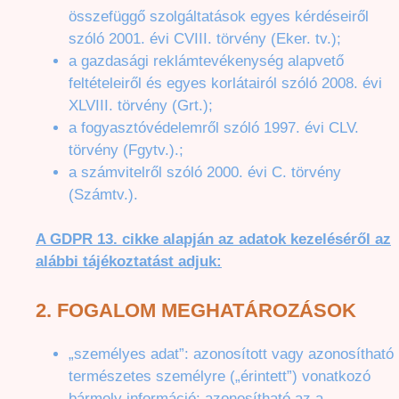
összefüggő szolgáltatások egyes kérdéseiről
szóló 2001. évi CVIII. törvény (Eker. tv.);
a gazdasági reklámtevékenység alapvető
feltételeiről és egyes korlátairól szóló 2008. évi
XLVIII. törvény (Grt.);
a fogyasztóvédelemről szóló 1997. évi CLV.
törvény (Fgytv.).;
a számvitelről szóló 2000. évi C. törvény
(Számtv.).
A GDPR 13. cikke alapján az adatok kezeléséről az
alábbi tájékoztatást adjuk:
2.
FOGALOM
MEGHATÁROZÁSOK
„személyes adat”: azonosított vagy azonosítható
természetes személyre („érintett”) vonatkozó
bármely információ; azonosítható az a