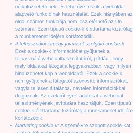
nélkülözhetetlenek, és lehetővé teszik a weboldal
alapvető funkcióinak használatát. Ezek hiányában az
oldal számos funkciója nem lesz elérhető az Ön
számára. Ezen típusú cookie-k élettartama kizárólag
a munkamenet idejére korlátozódik.
A felhasználói élmény javítását szolgáló cookie-k:
Ezek a cookie-k információkat gyűjtenek a
felhasználó weboldalhasználatáról, például, hogy
mely oldalakat látogatja leggyakrabban, vagy milyen
hibaüzenetet kap a weboldalról. Ezek a cookie-k
nem gyűjtenek a látogatót azonosító információkat,
vagyis teljesen általános, névtelen információkkal
dolgoznak. Az ezekből nyert adatokat a weboldal
teljesítményének javítására használjuk. Ezen típusú
cookie-k élettartama kizárólag a munkamenet idejére
korlátozódik.
Marketing cookie-k:
A személyre szabott cookie-kat
a látogatók weboldal-tevékenységének nyomon