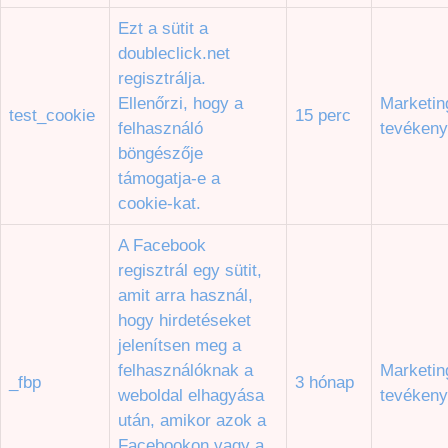
Ezt a sütit a
doubleclick.net
regisztrálja.
Ellenőrzi, hogy a
Marketin
test_cookie
15 perc
felhasználó
tevéken
böngészője
támogatja-e a
cookie-kat.
A Facebook
regisztrál egy sütit,
amit arra használ,
hogy hirdetéseket
jelenítsen meg a
felhasználóknak a
Marketin
_fbp
3 hónap
weboldal elhagyása
tevéken
után, amikor azok a
Facebookon vagy a