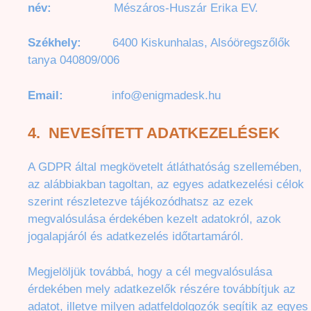
név:
Mészáros-Huszár Erika EV.
Székhely:
6400 Kiskunhalas, Alsóöregszőlők
tanya 040809/006
Email:
info@enigmadesk.hu
4.
NEVESÍTETT ADATKEZELÉSEK
A GDPR által megkövetelt átláthatóság szellemében,
az alábbiakban tagoltan, az egyes adatkezelési célok
szerint részletezve tájékozódhatsz az ezek
megvalósulása érdekében kezelt adatokról, azok
jogalapjáról és adatkezelés időtartamáról.
Megjelöljük továbbá, hogy a cél megvalósulása
érdekében mely adatkezelők részére továbbítjuk az
adatot, illetve milyen adatfeldolgozók segítik az egyes