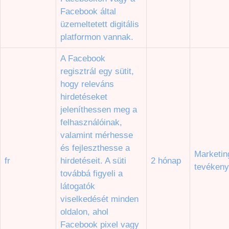
Facebook által
üzemeltetett digitális
platformon vannak.
A Facebook
regisztrál egy sütit,
hogy releváns
hirdetéseket
jeleníthessen meg a
felhasználóinak,
valamint mérhesse
és fejleszthesse a
Marketin
fr
hirdetéseit. A süti
2 hónap
tevéken
továbbá figyeli a
látogatók
viselkedését minden
oldalon, ahol
Facebook pixel vagy