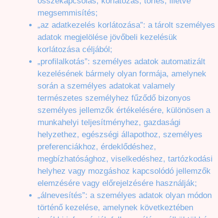
összekapcsolás, korlátozás, törlés, illetve
megsemmisítés;
„az adatkezelés korlátozása”: a tárolt személyes
adatok megjelölése jövőbeli kezelésük
korlátozása céljából;
„profilalkotás”: személyes adatok automatizált
kezelésének bármely olyan formája, amelynek
során a személyes adatokat valamely
természetes személyhez fűződő bizonyos
személyes jellemzők értékelésére, különösen a
munkahelyi teljesítményhez, gazdasági
helyzethez, egészségi állapothoz, személyes
preferenciákhoz, érdeklődéshez,
megbízhatósághoz, viselkedéshez, tartózkodási
helyhez vagy mozgáshoz kapcsolódó jellemzők
elemzésére vagy előrejelzésére használják;
„álnevesítés”: a személyes adatok olyan módon
történő kezelése, amelynek következtében