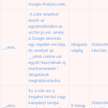
Google Analyticsnek.
A sütik lehetővé
teszik az
együttműködést az
urchin.js-vel, amely
a Google elemzés
egy régebbi verziója,
látogatás
Statiszti
__utmc
és amelyet az
végéig
készítés
__utmb cookie-val
együtt használnak új
munkamenetek /
látogatások
meghatározására.
Ez a süti azt a
forgalmi forrást vagy
kampányt tárolja,
Statiszti
__utmz
6 hónap