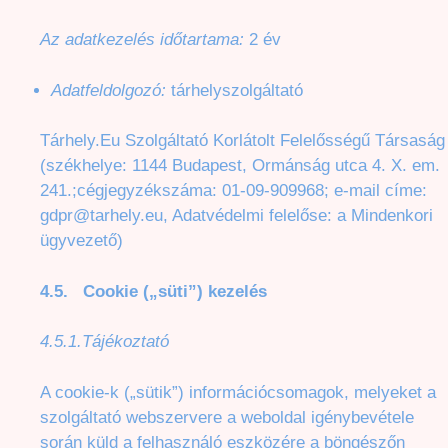
Az adatkezelés időtartama:
2 év
Adatfeldolgozó:
tárhelyszolgáltató
Tárhely.Eu Szolgáltató Korlátolt Felelősségű Társaság
(székhelye: 1144 Budapest, Ormánság utca 4. X. em.
241.;cégjegyzékszáma: 01-09-909968; e-mail címe:
gdpr@tarhely.eu
, Adatvédelmi felelőse: a Mindenkori
ügyvezető)
4.5. Cookie („süti”) kezelés
4.5.1.Tájékoztató
A cookie-k („sütik”) információcsomagok, melyeket a
szolgáltató webszervere a weboldal igénybevétele
során küld a felhasználó eszközére a böngészőn