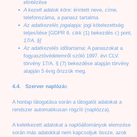
elintézése
A kezelt adatok köre:
érintett neve, címe,
telefonszáma, a panasz tartalma
Az adatkezelés jogalapja:
jogi kötelezettség
teljesítése [GDPR 6. cikk (1) bekezdés c) pont,
17/A. §]
Az adatkezelés időtartama:
A panaszokat a
fogyasztóvédelemről szóló 1997. évi CLV.
törvény 17/A. § (7) bekezdése alapján törvény
alapján 5 évig őrizzük meg.
4.4. Szerver naplózá
s
A honlap látogatása során a látogatói adatokat a
rendszer automatikusan rögzíti (naplózza).
A keletkezett adatokat a naplóállományok elemzése
során más adatokkal nem kapcsoljuk össze, azok