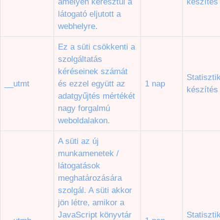
amelyen keresztül a
készítés
látogató eljutott a
webhelyre.
Ez a süti csökkenti a
szolgáltatás
kéréseinek számát
Statiszti
__utmt
és ezzel együtt az
1 nap
készítés
adatgyűjtés mértékét
nagy forgalmú
weboldalakon.
A süti az új
munkamenetek /
látogatások
meghatározására
szolgál. A süti akkor
jön létre, amikor a
JavaScript könyvtár
Statiszti