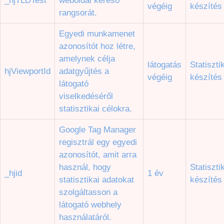
_hjTLDTest
weboldal kereső
végéig
készítés
rangsorát.
Egyedi munkamenet
azonosítót hoz létre,
amelynek célja
látogatás
Statiszti
hjViewportId
adatgyűjtés a
végéig
készítés
látogató
viselkedéséről
statisztikai célokra.
Google Tag Manager
regisztrál egy egyedi
azonosítót, amit arra
használ, hogy
Statiszti
_hjid
1 év
statisztikai adatokat
készítés
szolgáltasson a
látogató webhely
használatáról.