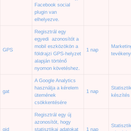
Facebook social
plugin van
elhelyezve.
Regisztrál egy
egyedi azonosítót a
mobil eszközökön a
Marketin
GPS
1 nap
földrajzi GPS-helyzet
tevéken
alapján történő
nyomon követéshez.
A Google Analytics
használja a kérelem
Statiszti
gat
1 nap
ütemének
készítés
csökkentésére
Regisztrál egy új
azonosítót, hogy
Statiszti
gid
statisztikai adatokat
1 nap