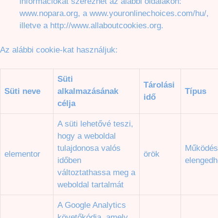
információkat szerezhet az alábbi oldalakon:
www.nopara.org
, a
www.youronlinechoices.com/hu/
,
illetve a
http://www.allaboutcookies.org
.
Az alábbi cookie-kat használjuk:
Süti
Tárolási
Süti neve
alkalmazásának
Típus
idő
célja
A süti lehetővé teszi,
hogy a weboldal
tulajdonosa valós
Működés
elementor
örök
időben
elengedh
változtathassa meg a
weboldal tartalmát
A Google Analytics
követőkódja, amely