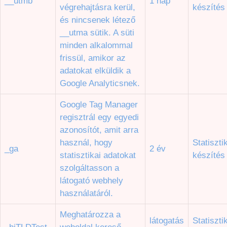
__utmb
1 nap
végrehajtásra kerül,
készítés
és nincsenek létező
__utma sütik. A süti
minden alkalommal
frissül, amikor az
adatokat elküldik a
Google Analyticsnek.
Google Tag Manager
regisztrál egy egyedi
azonosítót, amit arra
használ, hogy
Statiszti
_ga
2 év
statisztikai adatokat
készítés
szolgáltasson a
látogató webhely
használatáról.
Meghatározza a
látogatás
Statiszti