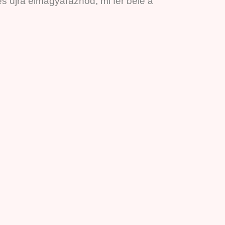
és újra elmagyaráznod, mi fér bele a