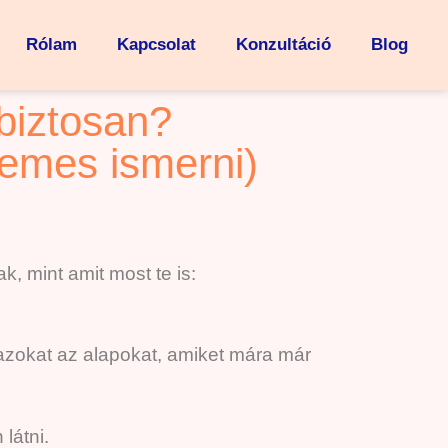
Rólam
Kapcsolat
Konzultáció
Blog
abiztosan?
demes ismerni)
 mint amit most te is:
azokat az alapokat, amiket mára már
látni.