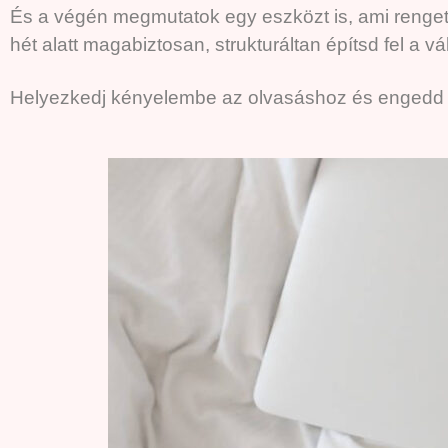
És a végén megmutatok egy eszközt is, ami renget
hét alatt magabiztosan, strukturáltan építsd fel a v
Helyezkedj kényelembe az olvasáshoz és engedd e