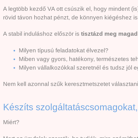
A legtöbb kezdő VA ott csúszik el, hogy mindent (is)
rövid távon hozhat pénzt, de könnyen kiégéshez is
A stabil induláshoz először is
tisztázd meg maga
Milyen típusú feladatokat élvezel?
Miben vagy gyors, hatékony, természetes te
Milyen vállalkozókkal szeretnél és tudsz jól 
Nem kell azonnal szűk keresztmetszetet választani
Készíts szolgáltatáscsomagokat,
Miért?