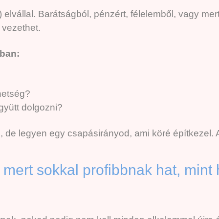
 elvállal.
Barátságból, pénzért, félelemből, vagy mert
 vezethet.
dban:
hetség?
együtt dolgozni?
, de legyen egy csapásirányod, ami köré építkezel. A
 mert sokkal profibbnak hat, mint