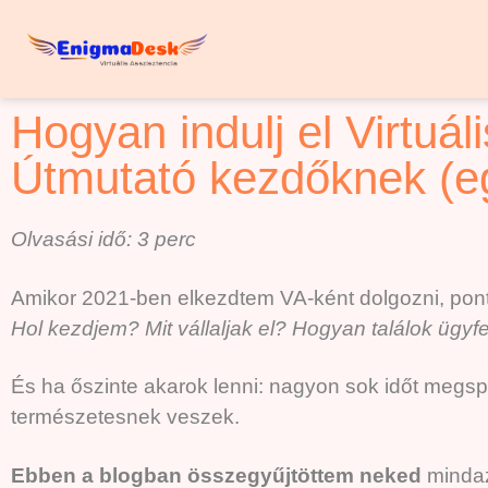
Hogyan indulj el Virtuá
Útmutató kezdőknek (eg
Olvasási idő: 3 perc
Amikor 2021-ben elkezdtem VA-ként dolgozni, pont
Hol kezdjem? Mit vállaljak el? Hogyan találok ügyf
És ha őszinte akarok lenni: nagyon sok időt megs
természetesnek veszek.
Ebben a blogban összegyűjtöttem neked
mindaz