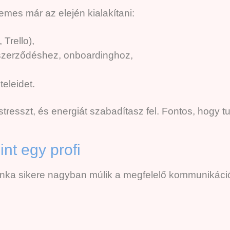
mes már az elején kialakítani:
Trello),
 szerződéshez, onboardinghoz,
eleidet.
esszt, és energiát szabadítasz fel. Fontos, hogy 
nt egy profi
munka sikere nagyban múlik a megfelelő kommunikáci