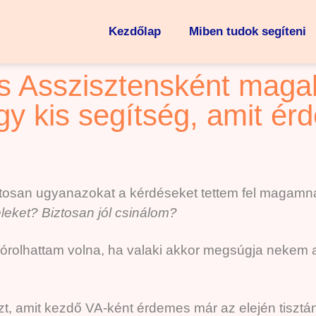
Kezdőlap
Miben tudok segíteni
lis Asszisztensként mag
y kis segítség, amit ér
osan ugyanazokat a kérdéseket tettem fel magamnak,
eleket? Biztosan jól csinálom?
pórolhattam volna, ha valaki akkor megsúgja nekem 
t, amit kezdő VA-ként érdemes már az elején tisztán 