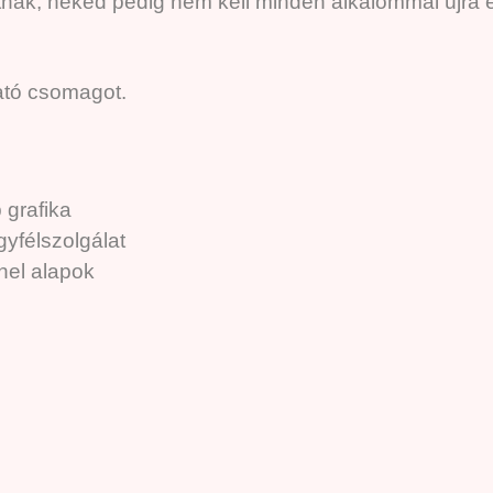
atnak, neked pedig nem kell minden alkalommal újra 
ható csomagot.
 grafika
yfélszolgálat
nnel alapok