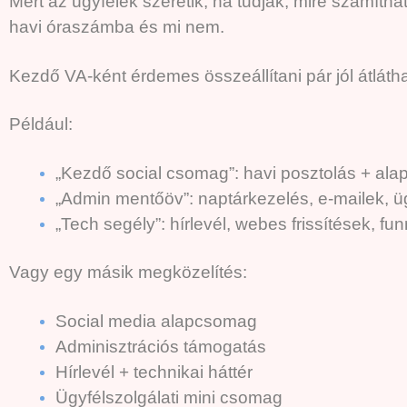
Mert az ügyfelek szeretik, ha tudják, mire számíth
havi óraszámba és mi nem.
Kezdő VA-ként érdemes összeállítani pár jól átlát
Például:
„Kezdő social csomag”: havi posztolás + alap
„Admin mentőöv”: naptárkezelés, e-mailek, üg
„Tech segély”: hírlevél, webes frissítések, fu
Vagy egy másik megközelítés:
Social media alapcsomag
Adminisztrációs támogatás
Hírlevél + technikai háttér
Ügyfélszolgálati mini csomag