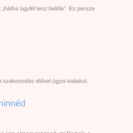
 „hátha ügyfél lesz belőle”. Ez persze
 szakosodás idővel úgyis kialakul.
 hinnéd