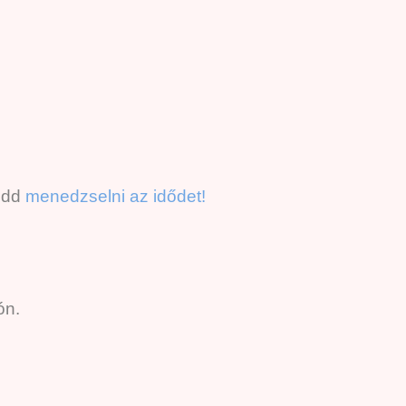
tudd
menedzselni az idődet!
ón.