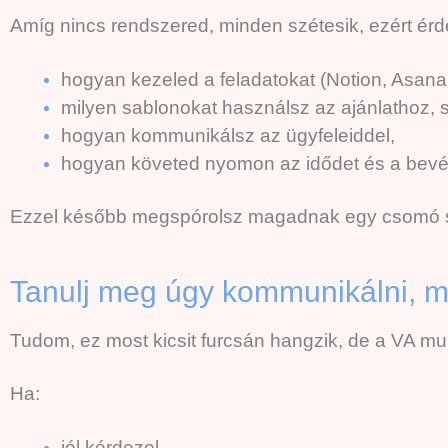
Amíg nincs rendszered, minden szétesik, ezért érde
hogyan kezeled a feladatokat (Notion, Asana, 
milyen sablonokat használsz az ajánlathoz,
hogyan kommunikálsz az ügyfeleiddel,
hogyan követed nyomon az idődet és a bevét
Ezzel később megspórolsz magadnak egy csomó str
Tanulj meg úgy kommunikálni, mi
Tudom, ez most kicsit furcsán hangzik, de a VA 
Ha:
jól kérdezel,