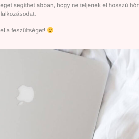
eget segíthet abban, hogy ne teljenek el hosszú h
állalkozásodat.
l a feszültséget!