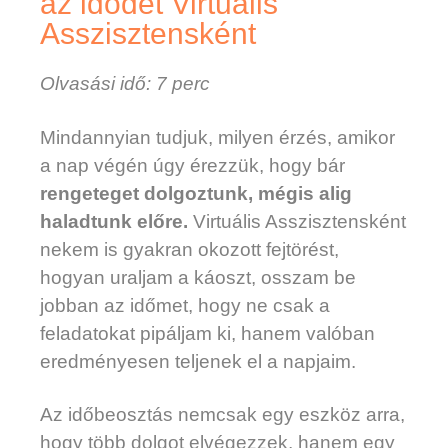
az idődet Virtuális
Asszisztensként
Olvasási idő: 7 perc
Mindannyian tudjuk, milyen érzés, amikor
a nap végén úgy érezzük, hogy bár
rengeteget dolgoztunk, mégis alig
haladtunk előre.
Virtuális Asszisztensként
nekem is gyakran okozott fejtörést,
hogyan uraljam a káoszt, osszam be
jobban az időmet, hogy ne csak a
feladatokat pipáljam ki, hanem valóban
eredményesen teljenek el a napjaim.
Az időbeosztás nemcsak egy eszköz arra,
hogy több dolgot elvégezzek, hanem egy