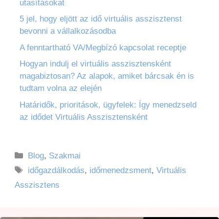
utasításokat
5 jel, hogy eljött az idő virtuális asszisztenst
bevonni a vállalkozásodba
A fenntartható VA/Megbízó kapcsolat receptje
Hogyan indulj el virtuális asszisztensként
magabiztosan? Az alapok, amiket bárcsak én is
tudtam volna az elején
Határidők, prioritások, ügyfelek: Így menedzseld
az idődet Virtuális Asszisztensként
Blog
,
Szakmai
időgazdálkodás
,
időmenedzsment
,
Virtuális
Asszisztens