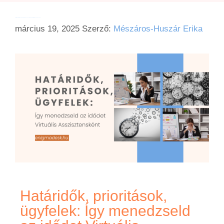
Határidők, prioritások, ügyfelek: Így menedzseld az idődet Virtuális Asszisztensként
március 19, 2025
Szerző:
Mészáros-Huszár Erika
Határidők, prioritások,
ügyfelek: Így menedzseld