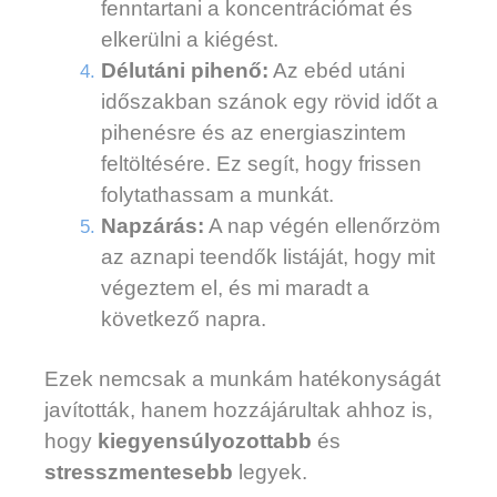
fenntartani a koncentrációmat és
elkerülni a kiégést.
Délutáni pihenő:
Az ebéd utáni
időszakban szánok egy rövid időt a
pihenésre és az energiaszintem
feltöltésére. Ez segít, hogy frissen
folytathassam a munkát.
Napzárás:
A nap végén ellenőrzöm
az aznapi teendők listáját, hogy mit
végeztem el, és mi maradt a
következő napra.
Ezek nemcsak a munkám hatékonyságát
javították, hanem hozzájárultak ahhoz is,
hogy
kiegyensúlyozottabb
és
stresszmentesebb
legyek.