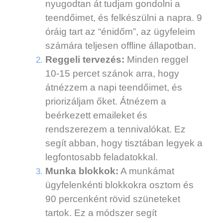
nyugodtan át tudjam gondolni a
teendőimet, és felkészülni a napra. 9
óráig tart az “énidőm”, az ügyfeleim
számára teljesen offline állapotban.
Reggeli tervezés:
Minden reggel
10-15 percet szánok arra, hogy
átnézzem a napi teendőimet, és
priorizáljam őket. Átnézem a
beérkezett emaileket és
rendszerezem a tennivalókat. Ez
segít abban, hogy tisztában legyek a
legfontosabb feladatokkal.
Munka blokkok:
A munkámat
ügyfelenkénti blokkokra osztom és
90 percenként rövid szüneteket
tartok. Ez a módszer segít