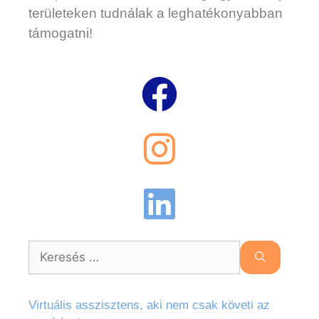
területeken tudnálak a leghatékonyabban
támogatni!
Legutóbbi bejegyzések
Virtuális asszisztens, aki nem csak követi az