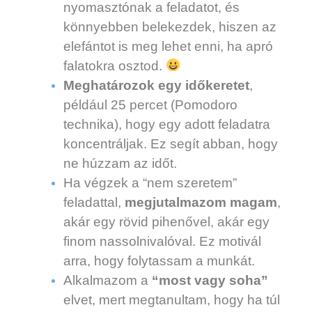
nyomasztónak a feladatot, és
könnyebben belekezdek, hiszen az
elefántot is meg lehet enni, ha apró
falatokra osztod.
Meghatározok egy időkeretet
,
például 25 percet (Pomodoro
technika), hogy egy adott feladatra
koncentráljak. Ez segít abban, hogy
ne húzzam az időt.
Ha végzek a “nem szeretem”
feladattal,
megjutalmazom magam
,
akár egy rövid pihenővel, akár egy
finom nassolnivalóval. Ez motivál
arra, hogy folytassam a munkát.
Alkalmazom a
“most vagy soha”
elvet, mert megtanultam, hogy ha túl