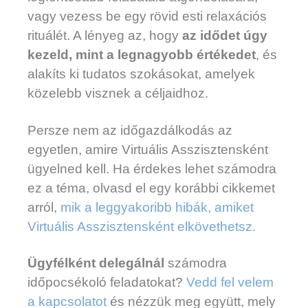
vagy vezess be egy rövid esti relaxációs
rituálét. A lényeg az, hogy
az idődet úgy
kezeld, mint a legnagyobb értékedet
, és
alakíts ki tudatos szokásokat, amelyek
közelebb visznek a céljaidhoz.
Persze nem az időgazdálkodás az
egyetlen, amire Virtuális Asszisztensként
ügyelned kell. Ha érdekes lehet számodra
ez a téma, olvasd el egy korábbi cikkemet
arról,
mik a leggyakoribb hibák, amiket
Virtuális Asszisztensként elkövethetsz.
Ügyfélként delegálnál
számodra
időpocsékoló feladatokat?
Vedd fel velem
a kapcsolatot
és nézzük meg együtt, mely