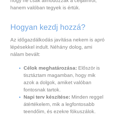
hogy ne csak álmodozzak a céljaimról,
hanem valóban tegyek is értük.
Hogyan kezdj hozzá?
Az időgazdálkodás javítása nekem is apró
lépésekkel indult. Néhány dolog, ami
nálam bevált:
Célok meghatározása:
Először is
tisztáztam magamban, hogy mik
azok a dolgok, amiket valóban
fontosnak tartok.
Napi terv készítése:
Minden reggel
átértékelem, mik a legfontosabb
teendőim, és ezekre fókuszálok.