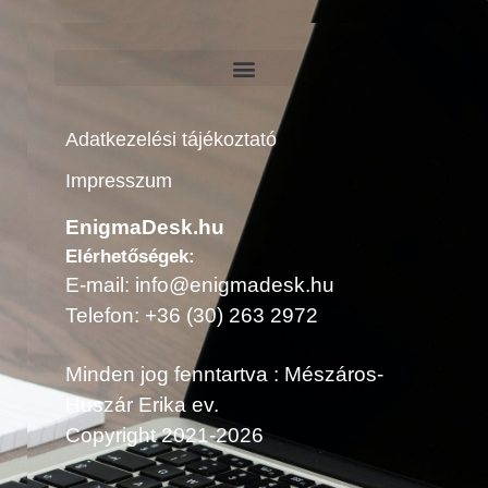
Adatkezelési tájékoztató
Impresszum
EnigmaDesk.hu
Elérhetőségek:
E-mail: info@enigmadesk.hu
Telefon: +36 (30) 263 2972
Minden jog fenntartva : Mészáros-
Huszár Erika ev.
Copyright 2021-2026