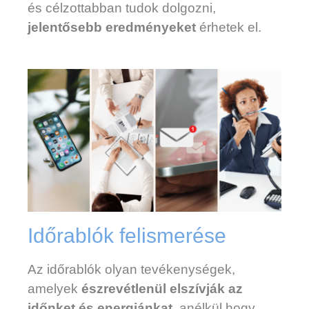
és célzottabban tudok dolgozni,
jelentősebb eredményeket
érhetek el.
Időrablók felismerése
Az időrablók olyan tevékenységek,
amelyek
észrevétlenül elszívják az
időnket és energiánkat
, anélkül hogy