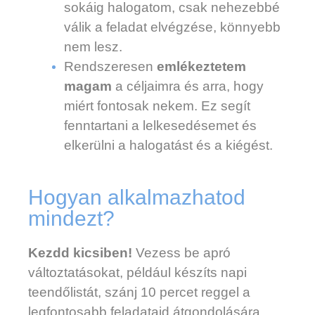
sokáig halogatom, csak nehezebbé
válik a feladat elvégzése, könnyebb
nem lesz.
Rendszeresen
emlékeztetem
magam
a céljaimra és arra, hogy
miért fontosak nekem. Ez segít
fenntartani a lelkesedésemet és
elkerülni a halogatást és a kiégést.
Hogyan alkalmazhatod
mindezt?
Kezdd kicsiben!
Vezess be apró
változtatásokat, például készíts napi
teendőlistát, szánj 10 percet reggel a
legfontosabb feladataid átgondolására,