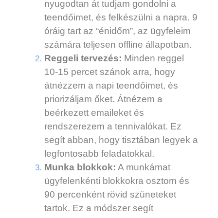
nyugodtan át tudjam gondolni a
teendőimet, és felkészülni a napra. 9
óráig tart az “énidőm”, az ügyfeleim
számára teljesen offline állapotban.
Reggeli tervezés:
Minden reggel
10-15 percet szánok arra, hogy
átnézzem a napi teendőimet, és
priorizáljam őket. Átnézem a
beérkezett emaileket és
rendszerezem a tennivalókat. Ez
segít abban, hogy tisztában legyek a
legfontosabb feladatokkal.
Munka blokkok:
A munkámat
ügyfelenkénti blokkokra osztom és
90 percenként rövid szüneteket
tartok. Ez a módszer segít