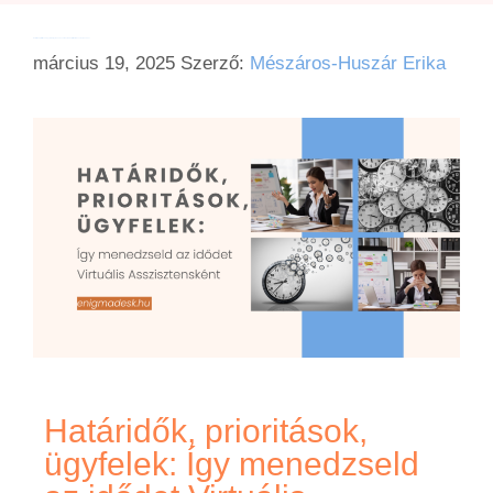
Határidők, prioritások, ügyfelek: Így menedzseld az idődet Virtuális Asszisztensként
március 19, 2025
Szerző:
Mészáros-Huszár Erika
Határidők, prioritások,
ügyfelek: Így menedzseld