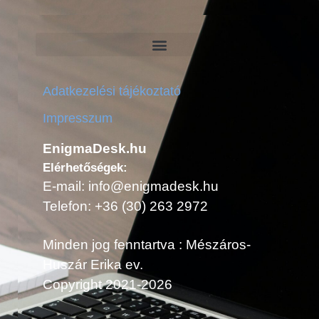
Adatkezelési tájékoztató
Impresszum
EnigmaDesk.hu
Elérhetőségek:
E-mail: info@enigmadesk.hu
Telefon: +36 (30) 263 2972
Minden jog fenntartva : Mészáros-
Huszár Erika ev.
Copyright 2021-2026