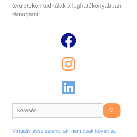
területeken tudnálak a leghatékonyabban
támogatni!
Legutóbbi bejegyzések
Virtuális asszisztens, aki nem csak követi az