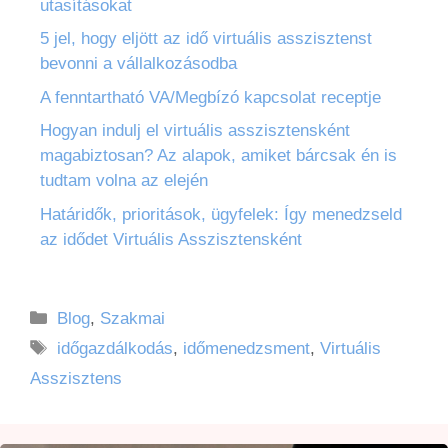
utasításokat
5 jel, hogy eljött az idő virtuális asszisztenst
bevonni a vállalkozásodba
A fenntartható VA/Megbízó kapcsolat receptje
Hogyan indulj el virtuális asszisztensként
magabiztosan? Az alapok, amiket bárcsak én is
tudtam volna az elején
Határidők, prioritások, ügyfelek: Így menedzseld
az idődet Virtuális Asszisztensként
Blog
,
Szakmai
időgazdálkodás
,
időmenedzsment
,
Virtuális
Asszisztens