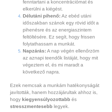
fenntartani a koncentrációmat és
elkerülni a kiégést.
Délutáni pihenő:
Az ebéd utáni
időszakban szánok egy rövid időt a
pihenésre és az energiaszintem
feltöltésére. Ez segít, hogy frissen
folytathassam a munkát.
Napzárás:
A nap végén ellenőrzöm
az aznapi teendők listáját, hogy mit
végeztem el, és mi maradt a
következő napra.
Ezek nemcsak a munkám hatékonyságát
javították, hanem hozzájárultak ahhoz is,
hogy
kiegyensúlyozottabb
és
stresszmentesebb
legyek.