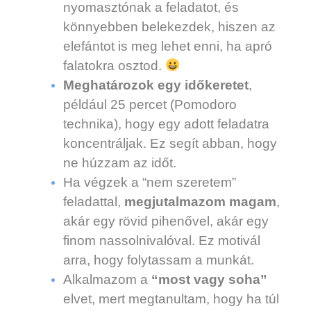
nyomasztónak a feladatot, és
könnyebben belekezdek, hiszen az
elefántot is meg lehet enni, ha apró
falatokra osztod.
Meghatározok egy időkeretet
,
például 25 percet (Pomodoro
technika), hogy egy adott feladatra
koncentráljak. Ez segít abban, hogy
ne húzzam az időt.
Ha végzek a “nem szeretem”
feladattal,
megjutalmazom magam
,
akár egy rövid pihenővel, akár egy
finom nassolnivalóval. Ez motivál
arra, hogy folytassam a munkát.
Alkalmazom a
“most vagy soha”
elvet, mert megtanultam, hogy ha túl