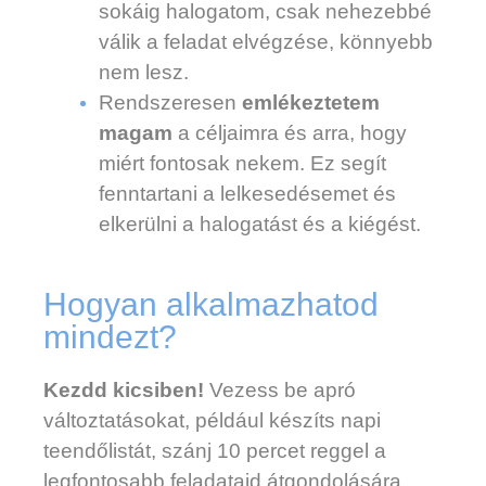
sokáig halogatom, csak nehezebbé
válik a feladat elvégzése, könnyebb
nem lesz.
Rendszeresen
emlékeztetem
magam
a céljaimra és arra, hogy
miért fontosak nekem. Ez segít
fenntartani a lelkesedésemet és
elkerülni a halogatást és a kiégést.
Hogyan alkalmazhatod
mindezt?
Kezdd kicsiben!
Vezess be apró
változtatásokat, például készíts napi
teendőlistát, szánj 10 percet reggel a
legfontosabb feladataid átgondolására,