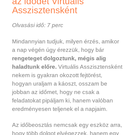
az idődet Virtuális
Asszisztensként
Olvasási idő: 7 perc
Mindannyian tudjuk, milyen érzés, amikor
a nap végén úgy érezzük, hogy bár
rengeteget dolgoztunk, mégis alig
haladtunk előre.
Virtuális Asszisztensként
nekem is gyakran okozott fejtörést,
hogyan uraljam a káoszt, osszam be
jobban az időmet, hogy ne csak a
feladatokat pipáljam ki, hanem valóban
eredményesen teljenek el a napjaim.
Az időbeosztás nemcsak egy eszköz arra,
hogy több dolgot elvégezzek, hanem egy