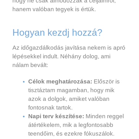
hogy ne csak álmodozzak a céljaimról,
hanem valóban tegyek is értük.
Hogyan kezdj hozzá?
Az időgazdálkodás javítása nekem is apró
lépésekkel indult. Néhány dolog, ami
nálam bevált:
Célok meghatározása:
Először is
tisztáztam magamban, hogy mik
azok a dolgok, amiket valóban
fontosnak tartok.
Napi terv készítése:
Minden reggel
átértékelem, mik a legfontosabb
teendőim, és ezekre fókuszálok.