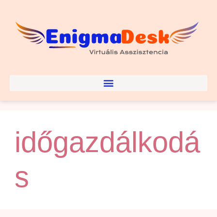
időgazdálkodá
s