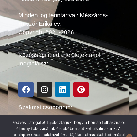
Minden jog fenntartva : Mészáros-
Huszár Erika ev.
Copyright 2021-2026
Közösségi média felületek ahol
megtalálsz:
Szakmai csoportom:
Kedves Látogató! Tájékoztatjuk, hogy a honlap felhasználói
élmény fokozásának érdekében sütiket alkalmazunk. A
honlapunk használatával ön a tájékoztatásunkat tudomásul