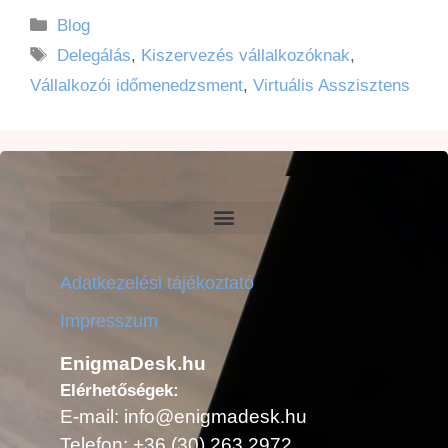
Blog
Delegálás
,
Kiszervezés vállalkozóknak
,
Vállalkozói időmenedzsment
,
Virtuális Asszisztens
Adatkezelési tájékoztató
Impresszum
EnigmaDesk.hu
Elérhetőségek:
E-mail: info@enigmadesk.hu
Telefon: +36 (30) 263 2972