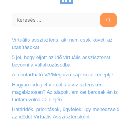
Legutóbbi bejegyzések
Virtuális asszisztens, aki nem csak követi az
utasításokat
5 jel, hogy eljött az idő virtuális asszisztenst
bevonni a vállalkozásodba
A fenntartható VA/Megbízó kapcsolat receptje
Hogyan indulj el virtuális asszisztensként
magabiztosan? Az alapok, amiket bárcsak én is
tudtam volna az elején
Határidők, prioritások, ügyfelek: Így menedzseld
az idődet Virtuális Asszisztensként