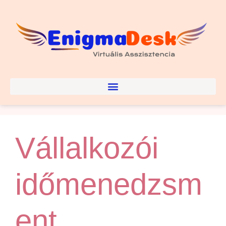
Vállalkozói
időmenedzsm
ent